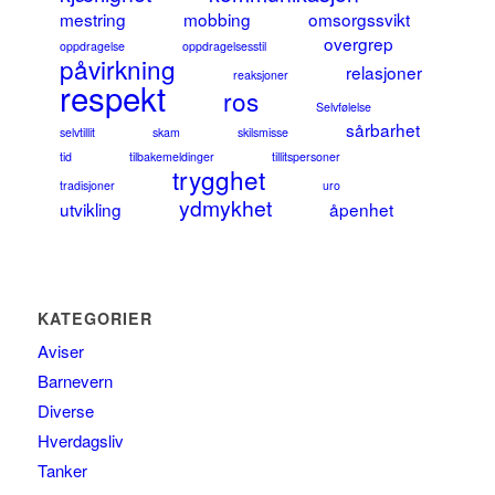
mestring
mobbing
omsorgssvikt
overgrep
oppdragelse
oppdragelsesstil
påvirkning
relasjoner
reaksjoner
respekt
ros
Selvfølelse
sårbarhet
selvtillit
skam
skilsmisse
tid
tilbakemeldinger
tillitspersoner
trygghet
tradisjoner
uro
ydmykhet
utvikling
åpenhet
KATEGORIER
Aviser
Barnevern
Diverse
Hverdagsliv
Tanker