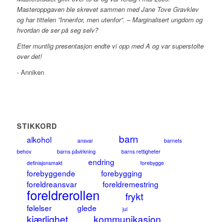
Masteroppgaven ble skrevet sammen med Jane Tove Gravklev
og har tittelen ”Innenfor, men utenfor”. – Marginalisert ungdom og
hvordan de ser på seg selv?
Etter muntlig presentasjon endte vi opp med A og var superstolte
over det!
- Anniken
STIKKORD
barn
alkohol
ansvar
barnets
behov
barns påvirkning
barns rettigheter
endring
definisjonsmakt
forebygge
forebyggende
forebygging
foreldreansvar
foreldremestring
foreldrerollen
frykt
følelser
glede
jul
kjærlighet
kommunikasjon