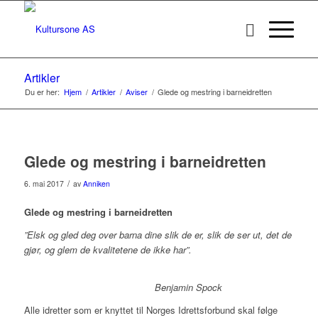
Artikler
Du er her:
Hjem
/
Artikler
/
Aviser
/
Glede og mestring i barneidretten
Glede og mestring i barneidretten
/
6. mai 2017
av
Anniken
Glede og mestring i barneidretten
”Elsk og gled deg over barna dine slik de er, slik de ser ut, det de
gjør, og glem de kvalitetene de ikke har”.
Benjamin Spock
Alle idretter som er knyttet til Norges Idrettsforbund skal følge