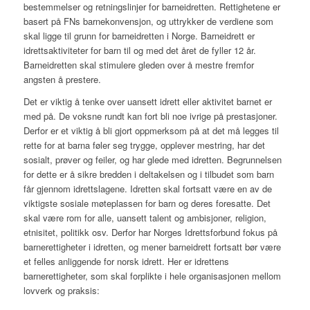
bestemmelser og retningslinjer for barneidretten. Rettighetene er
basert på FNs barnekonvensjon, og uttrykker de verdiene som
skal ligge til grunn for barneidretten i Norge. Barneidrett er
idrettsaktiviteter for barn til og med det året de fyller 12 år.
Barneidretten skal stimulere gleden over å mestre fremfor
angsten å prestere.
Det er viktig å tenke over uansett idrett eller aktivitet barnet er
med på. De voksne rundt kan fort bli noe ivrige på prestasjoner.
Derfor er et viktig å bli gjort oppmerksom på at det må legges til
rette for at barna føler seg trygge, opplever mestring, har det
sosialt, prøver og feiler, og har glede med idretten. Begrunnelsen
for dette er å sikre bredden i deltakelsen og i tilbudet som barn
får gjennom idrettslagene. Idretten skal fortsatt være en av de
viktigste sosiale møteplassen for barn og deres foresatte. Det
skal være rom for alle, uansett talent og ambisjoner, religion,
etnisitet, politikk osv. Derfor har Norges Idrettsforbund fokus på
barnerettigheter i idretten, og mener barneidrett fortsatt bør være
et felles anliggende for norsk idrett. Her er idrettens
barnerettigheter, som skal forplikte i hele organisasjonen mellom
lovverk og praksis: