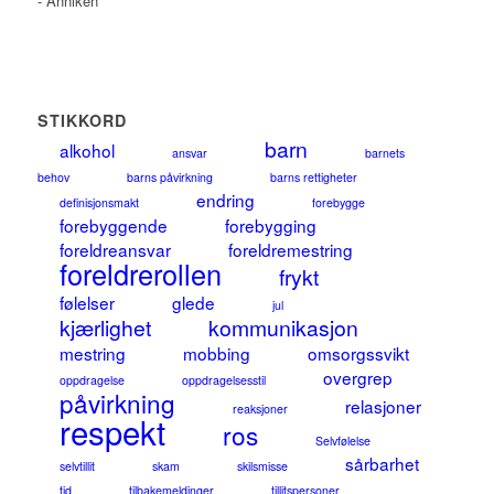
- Anniken
STIKKORD
barn
alkohol
ansvar
barnets
behov
barns påvirkning
barns rettigheter
endring
definisjonsmakt
forebygge
forebyggende
forebygging
foreldreansvar
foreldremestring
foreldrerollen
frykt
følelser
glede
jul
kjærlighet
kommunikasjon
mestring
mobbing
omsorgssvikt
overgrep
oppdragelse
oppdragelsesstil
påvirkning
relasjoner
reaksjoner
respekt
ros
Selvfølelse
sårbarhet
selvtillit
skam
skilsmisse
tid
tilbakemeldinger
tillitspersoner