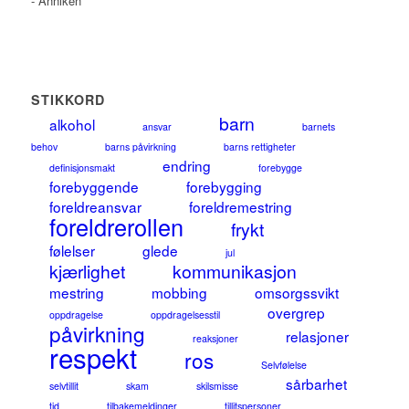
- Anniken
STIKKORD
barn
alkohol
ansvar
barnets
behov
barns påvirkning
barns rettigheter
endring
definisjonsmakt
forebygge
forebyggende
forebygging
foreldreansvar
foreldremestring
foreldrerollen
frykt
følelser
glede
jul
kjærlighet
kommunikasjon
mestring
mobbing
omsorgssvikt
overgrep
oppdragelse
oppdragelsesstil
påvirkning
relasjoner
reaksjoner
respekt
ros
Selvfølelse
sårbarhet
selvtillit
skam
skilsmisse
tid
tilbakemeldinger
tillitspersoner