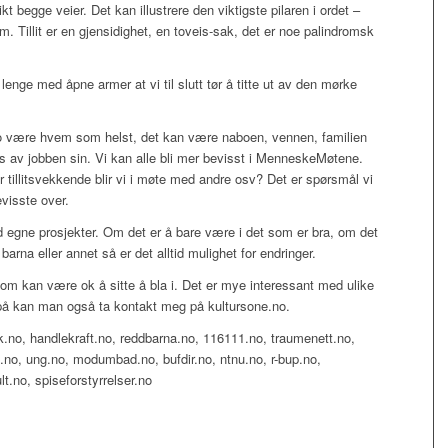
ikt begge veier. Det kan illustrere den viktigste pilaren i ordet –
rom. Tillit er en gjensidighet, en toveis-sak, det er noe palindromsk
nge med åpne armer at vi til slutt tør å titte ut av den mørke
 være hvem som helst, det kan være naboen, vennen, familien
s av jobben sin. Vi kan alle bli mer bevisst i MenneskeMøtene.
r tillitsvekkende blir vi i møte med andre osv? Det er spørsmål vi
evisste over.
ed egne prosjekter. Om det er å bare være i det som er bra, om det
barna eller annet så er det alltid mulighet for endringer.
som kan være ok å sitte å bla i. Det er mye interessant med ulike
på kan man også ta kontakt meg på kultursone.no.
.no, handlekraft.no, reddbarna.no, 116111.no, traumenett.no,
s.no, ung.no, modumbad.no, bufdir.no, ntnu.no, r-bup.no,
ult.no, spiseforstyrrelser.no