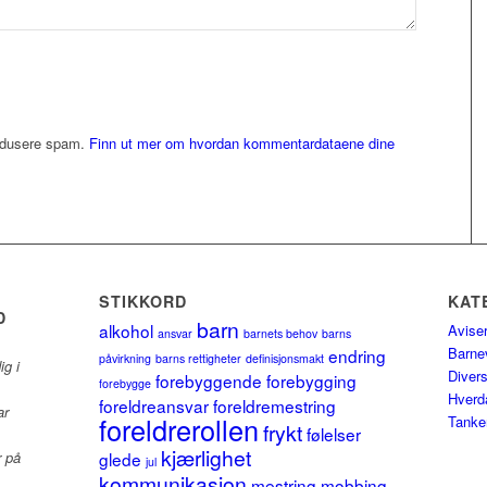
redusere spam.
Finn ut mer om hvordan kommentardataene dine
STIKKORD
KAT
D
barn
alkohol
Avise
ansvar
barnets behov
barns
Barne
endring
påvirkning
barns rettigheter
definisjonsmakt
ig i
Diver
forebyggende
forebygging
forebygge
Hverd
foreldreansvar
foreldremestring
ar
foreldrerollen
Tanke
frykt
følelser
kjærlighet
glede
r på
jul
kommunikasjon
mestring
mobbing