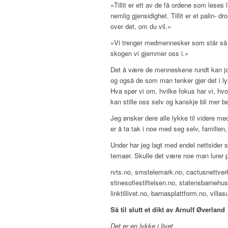
«Tillit er ett av de få ordene som leses l
nemlig gjensidighet. Tillit er et palin- d
over det, om du vil.»
«Vi trenger medmennesker som står så le
skogen vi gjemmer oss i.»
Det å være de menneskene rundt kan jo
og også de som man tenker gjør det i ly
Hva spør vi om, hvilke fokus har vi, hvo
kan stille oss selv og kanskje bli mer b
Jeg ønsker dere alle lykke til videre m
er å ta tak i noe med seg selv, familien, 
Under har jeg lagt med endel nettsider 
temaer. Skulle det være noe man lurer 
rvts.no, smstelemark.no, cactusnettverk
stinesofiestiftelsen.no, statensbarnehu
linktillivet.no, barnasplattform.no, villas
Så til slutt et dikt av Arnulf Øverland
Det er en lykke i livet