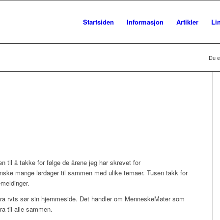
Startsiden
Informasjon
Artikler
Li
Du e
 til å takke for følge de årene jeg har skrevet for
ganske mange lørdager til sammen med ulike temaer. Tusen takk for
emeldinger.
 fra rvts sør sin hjemmeside. Det handler om MenneskeMøter som
ra til alle sammen.