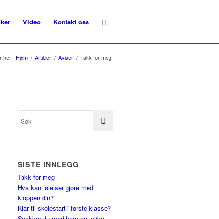
nker
Video
Kontakt oss
r her:
Hjem
/
Artikler
/
Aviser
/
Takk for meg
SISTE INNLEGG
Takk for meg
Hva kan følelser gjøre med
kroppen din?
Klar til skolestart i første klasse?
Snakker du med barn om ulike