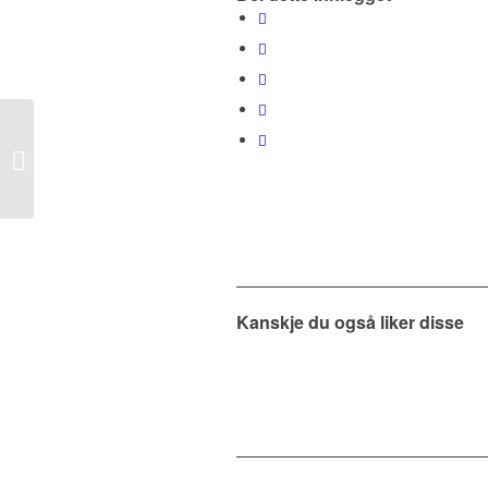
Hva kan følelser gjøre
med kroppen din?
Kanskje du også liker disse