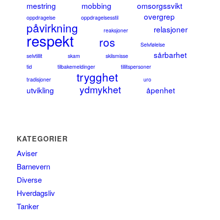
mestring
mobbing
omsorgssvikt
overgrep
oppdragelse
oppdragelsesstil
påvirkning
relasjoner
reaksjoner
respekt
ros
Selvfølelse
sårbarhet
selvtillit
skam
skilsmisse
tid
tilbakemeldinger
tillitspersoner
trygghet
tradisjoner
uro
ydmykhet
utvikling
åpenhet
KATEGORIER
Aviser
Barnevern
Diverse
Hverdagsliv
Tanker