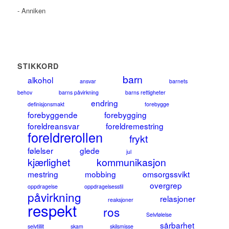
- Anniken
STIKKORD
barn
alkohol
ansvar
barnets
behov
barns påvirkning
barns rettigheter
endring
definisjonsmakt
forebygge
forebyggende
forebygging
foreldreansvar
foreldremestring
foreldrerollen
frykt
følelser
glede
jul
kjærlighet
kommunikasjon
mestring
mobbing
omsorgssvikt
overgrep
oppdragelse
oppdragelsesstil
påvirkning
relasjoner
reaksjoner
respekt
ros
Selvfølelse
sårbarhet
selvtillit
skam
skilsmisse