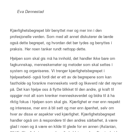
Eva Dønnestad
Kjærlighetsbegrepet blir benyttet mer og mer inn i den
profesjonelle verden. Som med alt annet diskuterer de lærde
også dette begrepet, og hvordan det bør tydes og benyttes i
praksis. Her noen tanker rundt nettopp dette.
Hjelpen som skal gis må ha innhold, det handler ikke bare om
fagkunnskap, menneskemøter og metoder som skal settes i
system og organiseres. Vi trenger kjærlighetsbegrepet i
hjelpearbeid- også fordi det er ett av de begrepene som kan
fastholde og forankre menneskets verdi og likeverd når det røyner
på. Det kan hjelpe oss å flytte blikket til den andre, gi kraft til
oppgjør mot alt som krenker menneskeverdet og bidra til å ha
riktig fokus i hjelpen som skal gis. Kjærlighet er mer enn respekt
og interesse, mer enn å bli sett og mer enn åpenhet, selv om
hver av disse er aspekter ved kjærlighet. Kjærlighetsbegrepet
handler også om å respondere til den andres sårbarhet, å være
glad i noen og å være en kilde til glede for en annen (Aslanian,