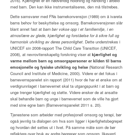
2016). Kjærlighet er en nødvendig holdning og handling i arbeid
med barn. Den kan ikke instrumentaliseres, den må tilstrebes.
Dette samsvarer med FNs barnekonvensjon (1989) om å ivareta
barns behov for beskyttelse og omsorg. Barnekonvensjonen slår
blant annet fast at
barn bør vokse opp i et familiemiljø, i en
atmosfære av glede, kjærlighet og forståelse for å sikre full og
harmonisk utvikling av deres personlighet
. Dette understrekes i
UNICEF sin 2008-rapport The Child Care Transition (UNICEF,
2008), at nevrovitenskapelig forskning viser at
kjærlighet og
varme mellom barn og omsorgspersoner er kilden til barns
emosjonelle og fysiske utvikling og helse
(National Research
Council and Institute of Medicine, 2000). Videre er det fokus i
barnevernspanelet sin rapport (2011) hvor de har et ønske om at
verdigrunnlaget i barnevernet skal ta utgangspunkt i at barn og
unge trenger kjærlighet og støtte. Videre ønsker de at ansatte
skal behandle barn og unge i barnevernet som de ville ha gjort
med sine egne barn (Barnevernspanelet 2011 s. 20).
Tjenestene som arbeider med profesjonell omsorg og terapi, bør
også jevnlig ta dialogen om hva som ligger i kjærlighetsbegrepet
og hvordan det settes ut i livet. På samme måte som de bør
reflektere over bruk av andre begreper som omsorg, likeverd,