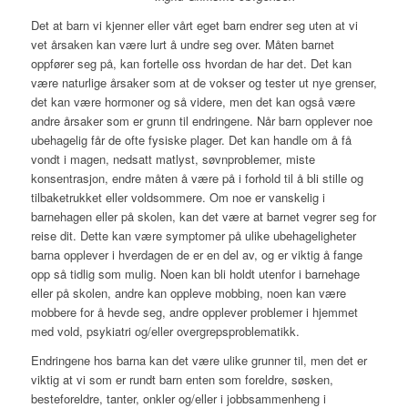
Det at barn vi kjenner eller vårt eget barn endrer seg uten at vi
vet årsaken kan være lurt å undre seg over. Måten barnet
oppfører seg på, kan fortelle oss hvordan de har det. Det kan
være naturlige årsaker som at de vokser og tester ut nye grenser,
det kan være hormoner og så videre, men det kan også være
andre årsaker som er grunn til endringene. Når barn opplever noe
ubehagelig får de ofte fysiske plager. Det kan handle om å få
vondt i magen, nedsatt matlyst, søvnproblemer, miste
konsentrasjon, endre måten å være på i forhold til å bli stille og
tilbaketrukket eller voldsommere. Om noe er vanskelig i
barnehagen eller på skolen, kan det være at barnet vegrer seg for
reise dit. Dette kan være symptomer på ulike ubehageligheter
barna opplever i hverdagen de er en del av, og er viktig å fange
opp så tidlig som mulig. Noen kan bli holdt utenfor i barnehage
eller på skolen, andre kan oppleve mobbing, noen kan være
mobbere for å hevde seg, andre opplever problemer i hjemmet
med vold, psykiatri og/eller overgrepsproblematikk.
Endringene hos barna kan det være ulike grunner til, men det er
viktig at vi som er rundt barn enten som foreldre, søsken,
besteforeldre, tanter, onkler og/eller i jobbsammenheng i