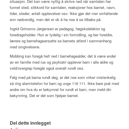
situasjon. Det kan være nyttig å skrive ned når samtalen har
funnet sted, stikkord for samtalen, reaksjoner hos barnet, navn,
tider, steder, antall opplevelser osv. Ikke gjør det mer omfattende
enn nødvendig, men det er ok å ha noe å se tilbake på.
Ingrid Grimsmo Jørgensen er pedagog, høgskolelektor og
foredragsholder. Hun er tydelig i sin formidling, og ber foreldre,
lærere og barnehageansatte se barnets atferd i sammenheng
med omgivelsene.
Mobbing kan foregå helt ned i barnehagealder, det å være endel
av en familie med rus og psykiatri opplever barn i alle aldre og
vold/overgrep foregår også overalt rundt oss.
Følg med på barna rundt deg, er det noe som virker mistenkelig
så ring alarmtelefon for barn og unge 116 111. Ikke bare prat med
andre om hva du er bekymret for rundt et barn, men meld din
bekymring. Det er det som hjelper barnet.
Del dette innlegget