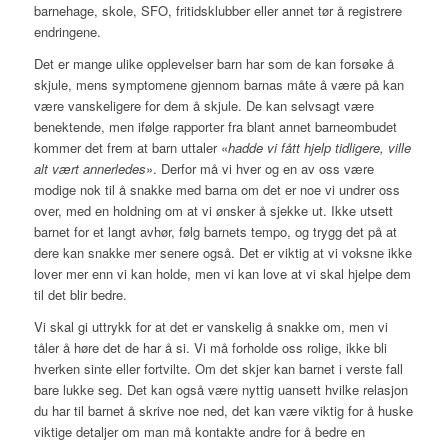
barnehage, skole, SFO, fritidsklubber eller annet tør å registrere
endringene.
Det er mange ulike opplevelser barn har som de kan forsøke å
skjule, mens symptomene gjennom barnas måte å være på kan
være vanskeligere for dem å skjule. De kan selvsagt være
benektende, men ifølge rapporter fra blant annet barneombudet
kommer det frem at barn uttaler «
hadde vi fått hjelp tidligere, ville
alt vært annerledes
». Derfor må vi hver og en av oss være
modige nok til å snakke med barna om det er noe vi undrer oss
over, med en holdning om at vi ønsker å sjekke ut. Ikke utsett
barnet for et langt avhør, følg barnets tempo, og trygg det på at
dere kan snakke mer senere også. Det er viktig at vi voksne ikke
lover mer enn vi kan holde, men vi kan love at vi skal hjelpe dem
til det blir bedre.
Vi skal gi uttrykk for at det er vanskelig å snakke om, men vi
tåler å høre det de har å si. Vi må forholde oss rolige, ikke bli
hverken sinte eller fortvilte. Om det skjer kan barnet i verste fall
bare lukke seg. Det kan også være nyttig uansett hvilke relasjon
du har til barnet å skrive noe ned, det kan være viktig for å huske
viktige detaljer om man må kontakte andre for å bedre en