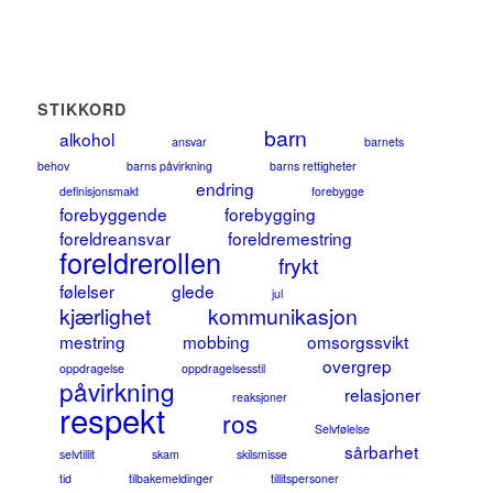
STIKKORD
barn
alkohol
ansvar
barnets
behov
barns påvirkning
barns rettigheter
endring
definisjonsmakt
forebygge
forebyggende
forebygging
foreldreansvar
foreldremestring
foreldrerollen
frykt
følelser
glede
jul
kjærlighet
kommunikasjon
mestring
mobbing
omsorgssvikt
overgrep
oppdragelse
oppdragelsesstil
påvirkning
relasjoner
reaksjoner
respekt
ros
Selvfølelse
sårbarhet
selvtillit
skam
skilsmisse
tid
tilbakemeldinger
tillitspersoner