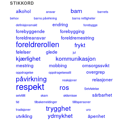
STIKKORD
barn
alkohol
ansvar
barnets
behov
barns påvirkning
barns rettigheter
endring
definisjonsmakt
forebygge
forebyggende
forebygging
foreldreansvar
foreldremestring
foreldrerollen
frykt
følelser
glede
jul
kjærlighet
kommunikasjon
mestring
mobbing
omsorgssvikt
overgrep
oppdragelse
oppdragelsesstil
påvirkning
relasjoner
reaksjoner
respekt
ros
Selvfølelse
sårbarhet
selvtillit
skam
skilsmisse
tid
tilbakemeldinger
tillitspersoner
trygghet
tradisjoner
uro
ydmykhet
utvikling
åpenhet