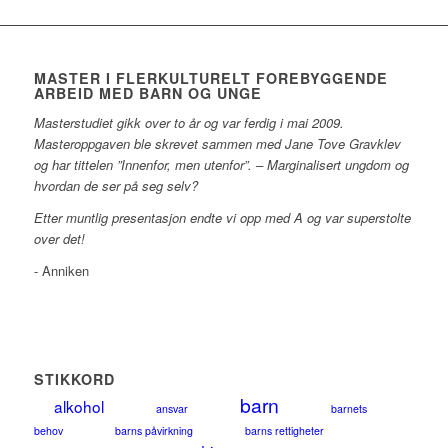
MASTER I FLERKULTURELT FOREBYGGENDE
ARBEID MED BARN OG UNGE
Masterstudiet gikk over to år og var ferdig i mai 2009.
Masteroppgaven ble skrevet sammen med Jane Tove Gravklev
og har tittelen ”Innenfor, men utenfor”. – Marginalisert ungdom og
hvordan de ser på seg selv?
Etter muntlig presentasjon endte vi opp med A og var superstolte
over det!
- Anniken
STIKKORD
barn
alkohol
ansvar
barnets
behov
barns påvirkning
barns rettigheter