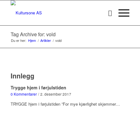
Tag Archive for: vold
Du er her:
Hjem
/
Artikler
/
vold
Innlegg
Trygge hjem i førjulstiden
0 Kommentarer
/
2. desember 2017
TRYGGE hjem i førjulstiden ”For mye kjærlighet skjemmer…