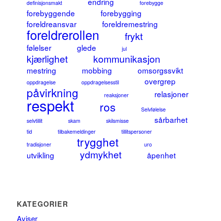
endring
definisjonsmakt
forebygge
forebyggende
forebygging
foreldreansvar
foreldremestring
foreldrerollen
frykt
følelser
glede
jul
kjærlighet
kommunikasjon
mestring
mobbing
omsorgssvikt
overgrep
oppdragelse
oppdragelsesstil
påvirkning
relasjoner
reaksjoner
respekt
ros
Selvfølelse
sårbarhet
selvtillit
skam
skilsmisse
tid
tilbakemeldinger
tillitspersoner
trygghet
tradisjoner
uro
ydmykhet
utvikling
åpenhet
KATEGORIER
Aviser