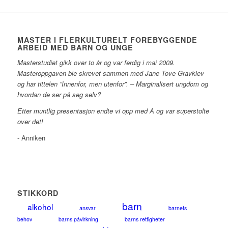
MASTER I FLERKULTURELT FOREBYGGENDE
ARBEID MED BARN OG UNGE
Masterstudiet gikk over to år og var ferdig i mai 2009.
Masteroppgaven ble skrevet sammen med Jane Tove Gravklev
og har tittelen ”Innenfor, men utenfor”. – Marginalisert ungdom og
hvordan de ser på seg selv?
Etter muntlig presentasjon endte vi opp med A og var superstolte
over det!
- Anniken
STIKKORD
barn
alkohol
ansvar
barnets
behov
barns påvirkning
barns rettigheter