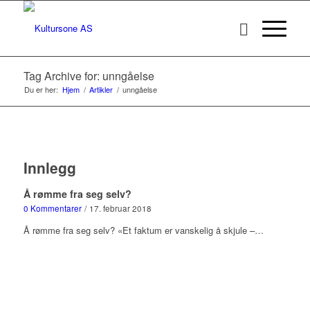
Tag Archive for: unngåelse
Du er her:
Hjem
/
Artikler
/
unngåelse
Innlegg
Å rømme fra seg selv?
0 Kommentarer
/
17. februar 2018
Å rømme fra seg selv? «Et faktum er vanskelig å skjule –…