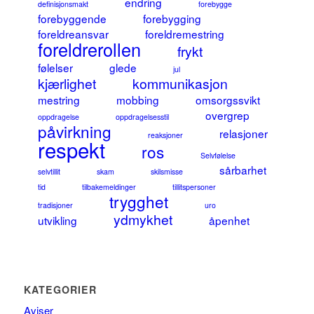
endring
definisjonsmakt
forebygge
forebyggende
forebygging
foreldreansvar
foreldremestring
foreldrerollen
frykt
følelser
glede
jul
kjærlighet
kommunikasjon
mestring
mobbing
omsorgssvikt
overgrep
oppdragelse
oppdragelsesstil
påvirkning
relasjoner
reaksjoner
respekt
ros
Selvfølelse
sårbarhet
selvtillit
skam
skilsmisse
tid
tilbakemeldinger
tillitspersoner
trygghet
tradisjoner
uro
ydmykhet
utvikling
åpenhet
KATEGORIER
Aviser