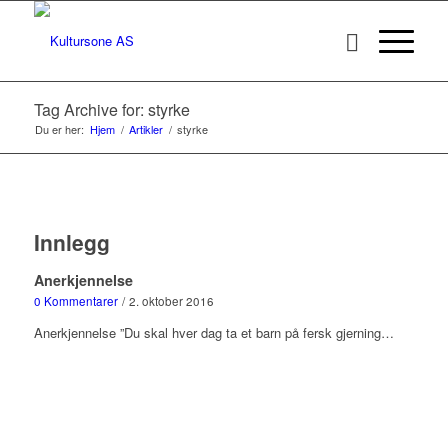
Tag Archive for: styrke
Du er her:
Hjem
/
Artikler
/
styrke
Innlegg
Anerkjennelse
0 Kommentarer
/
2. oktober 2016
Anerkjennelse ”Du skal hver dag ta et barn på fersk gjerning…