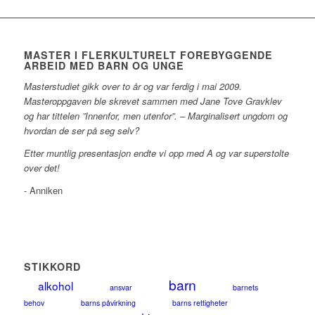
MASTER I FLERKULTURELT FOREBYGGENDE
ARBEID MED BARN OG UNGE
Masterstudiet gikk over to år og var ferdig i mai 2009.
Masteroppgaven ble skrevet sammen med Jane Tove Gravklev
og har tittelen ”Innenfor, men utenfor”. – Marginalisert ungdom og
hvordan de ser på seg selv?
Etter muntlig presentasjon endte vi opp med A og var superstolte
over det!
- Anniken
STIKKORD
barn
alkohol
ansvar
barnets
behov
barns påvirkning
barns rettigheter