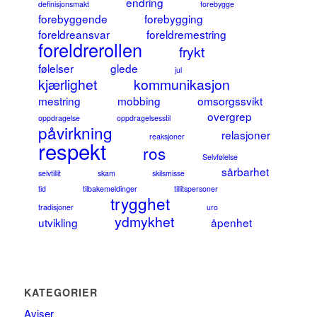
endring
definisjonsmakt
forebygge
forebyggende
forebygging
foreldreansvar
foreldremestring
foreldrerollen
frykt
følelser
glede
jul
kjærlighet
kommunikasjon
mestring
mobbing
omsorgssvikt
overgrep
oppdragelse
oppdragelsesstil
påvirkning
relasjoner
reaksjoner
respekt
ros
Selvfølelse
sårbarhet
selvtillit
skam
skilsmisse
tid
tilbakemeldinger
tillitspersoner
trygghet
tradisjoner
uro
ydmykhet
utvikling
åpenhet
KATEGORIER
Aviser