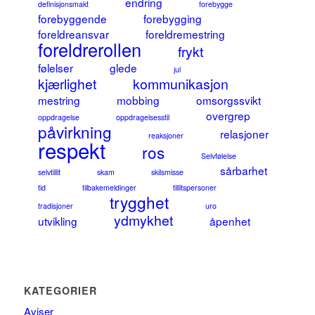
endring
definisjonsmakt
forebygge
forebyggende
forebygging
foreldreansvar
foreldremestring
foreldrerollen
frykt
følelser
glede
jul
kjærlighet
kommunikasjon
mestring
mobbing
omsorgssvikt
overgrep
oppdragelse
oppdragelsesstil
påvirkning
relasjoner
reaksjoner
respekt
ros
Selvfølelse
sårbarhet
selvtillit
skam
skilsmisse
tid
tilbakemeldinger
tillitspersoner
trygghet
tradisjoner
uro
ydmykhet
utvikling
åpenhet
KATEGORIER
Aviser