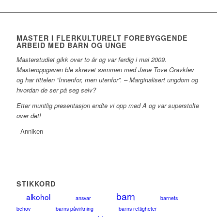
MASTER I FLERKULTURELT FOREBYGGENDE
ARBEID MED BARN OG UNGE
Masterstudiet gikk over to år og var ferdig i mai 2009.
Masteroppgaven ble skrevet sammen med Jane Tove Gravklev
og har tittelen ”Innenfor, men utenfor”. – Marginalisert ungdom og
hvordan de ser på seg selv?
Etter muntlig presentasjon endte vi opp med A og var superstolte
over det!
- Anniken
STIKKORD
barn
alkohol
ansvar
barnets
behov
barns påvirkning
barns rettigheter