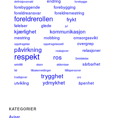
endring
definisjonsmakt
forebygge
forebyggende
forebygging
foreldreansvar
foreldremestring
foreldrerollen
frykt
følelser
glede
jul
kjærlighet
kommunikasjon
mestring
mobbing
omsorgssvikt
overgrep
oppdragelse
oppdragelsesstil
påvirkning
relasjoner
reaksjoner
respekt
ros
Selvfølelse
sårbarhet
selvtillit
skam
skilsmisse
tid
tilbakemeldinger
tillitspersoner
trygghet
tradisjoner
uro
ydmykhet
utvikling
åpenhet
KATEGORIER
Aviser