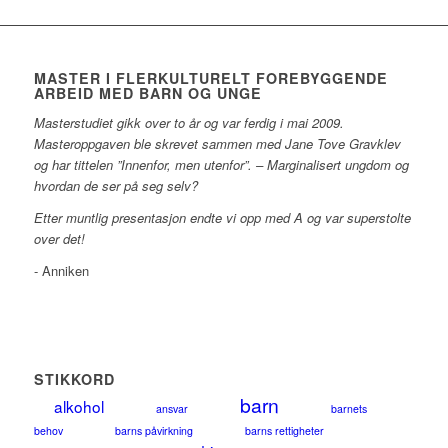
MASTER I FLERKULTURELT FOREBYGGENDE
ARBEID MED BARN OG UNGE
Masterstudiet gikk over to år og var ferdig i mai 2009.
Masteroppgaven ble skrevet sammen med Jane Tove Gravklev
og har tittelen ”Innenfor, men utenfor”. – Marginalisert ungdom og
hvordan de ser på seg selv?
Etter muntlig presentasjon endte vi opp med A og var superstolte
over det!
- Anniken
STIKKORD
barn
alkohol
ansvar
barnets
behov
barns påvirkning
barns rettigheter