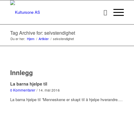
Tag Archive for: selvstendighet
Du er her:
Hjem
/
Artikler
/
selvstendighet
Innlegg
La barna hjelpe til
0 Kommentarer
/
14. mai 2016
La barna hjelpe til ”Menneskene er skapt til å hjelpe hverandre.…