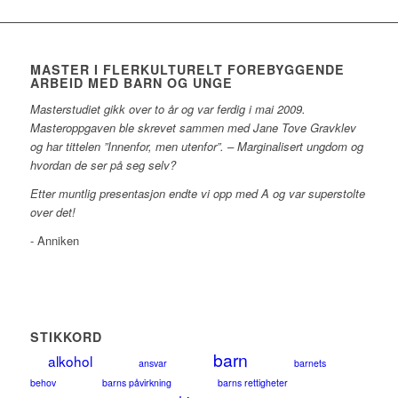
MASTER I FLERKULTURELT FOREBYGGENDE
ARBEID MED BARN OG UNGE
Masterstudiet gikk over to år og var ferdig i mai 2009.
Masteroppgaven ble skrevet sammen med Jane Tove Gravklev
og har tittelen ”Innenfor, men utenfor”. – Marginalisert ungdom og
hvordan de ser på seg selv?
Etter muntlig presentasjon endte vi opp med A og var superstolte
over det!
- Anniken
STIKKORD
barn
alkohol
ansvar
barnets
behov
barns påvirkning
barns rettigheter