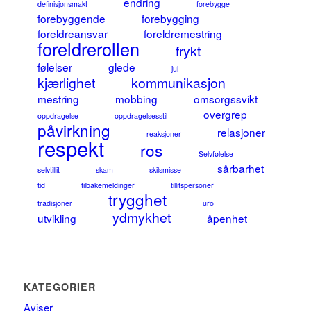
endring
definisjonsmakt
forebygge
forebyggende
forebygging
foreldreansvar
foreldremestring
foreldrerollen
frykt
følelser
glede
jul
kjærlighet
kommunikasjon
mestring
mobbing
omsorgssvikt
overgrep
oppdragelse
oppdragelsesstil
påvirkning
relasjoner
reaksjoner
respekt
ros
Selvfølelse
sårbarhet
selvtillit
skam
skilsmisse
tid
tilbakemeldinger
tillitspersoner
trygghet
tradisjoner
uro
ydmykhet
utvikling
åpenhet
KATEGORIER
Aviser