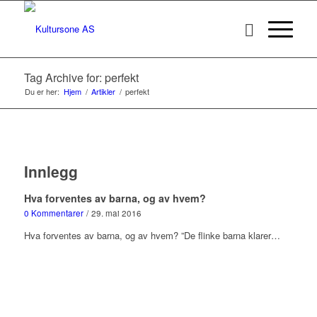
Tag Archive for: perfekt
Du er her:
Hjem
/
Artikler
/
perfekt
Innlegg
Hva forventes av barna, og av hvem?
0 Kommentarer
/
29. mai 2016
Hva forventes av barna, og av hvem? ”De flinke barna klarer…