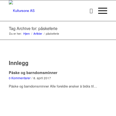
Tag Archive for: påskeferie
Du er her:
Hjem
/
Artikler
/
påskeferie
Innlegg
Påske og barndomsminner
0 Kommentarer
/
8. april 2017
Påske og barndomsminner Alle foreldre ønsker å bidra til…