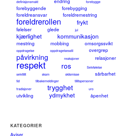
endring
definisjonsmakt
forebygge
forebyggende
forebygging
foreldreansvar
foreldremestring
foreldrerollen
frykt
følelser
glede
jul
kjærlighet
kommunikasjon
mestring
mobbing
omsorgssvikt
overgrep
oppdragelse
oppdragelsesstil
påvirkning
relasjoner
reaksjoner
respekt
ros
Selvfølelse
sårbarhet
selvtillit
skam
skilsmisse
tid
tilbakemeldinger
tillitspersoner
trygghet
tradisjoner
uro
ydmykhet
utvikling
åpenhet
KATEGORIER
Aviser