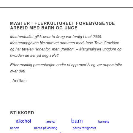
MASTER I FLERKULTURELT FOREBYGGENDE
ARBEID MED BARN OG UNGE
Masterstudiet gikk over to år og var ferdig i mai 2009.
Masteroppgaven ble skrevet sammen med Jane Tove Gravklev
og har tittelen ”Innenfor, men utenfor”. – Marginalisert ungdom og
hvordan de ser på seg selv?
Etter muntlig presentasjon endte vi opp med A og var superstolte
over det!
- Anniken
STIKKORD
barn
alkohol
ansvar
barnets
behov
barns påvirkning
barns rettigheter