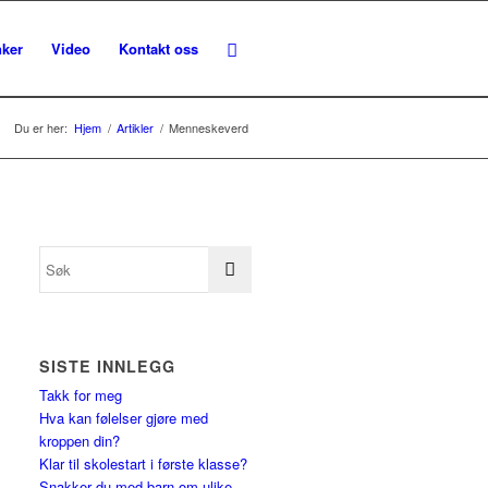
nker
Video
Kontakt oss
Du er her:
Hjem
/
Artikler
/
Menneskeverd
SISTE INNLEGG
Takk for meg
Hva kan følelser gjøre med
kroppen din?
Klar til skolestart i første klasse?
Snakker du med barn om ulike