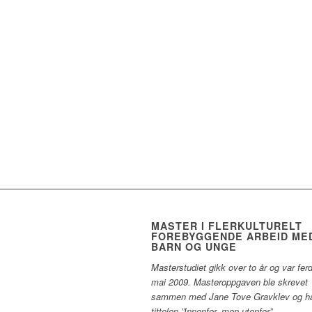
MASTER I FLERKULTURELT
FOREBYGGENDE ARBEID ME
BARN OG UNGE
Masterstudiet gikk over to år og var ferd
mai 2009. Masteroppgaven ble skrevet
sammen med Jane Tove Gravklev og h
tittelen ”Innenfor, men utenfor”. –