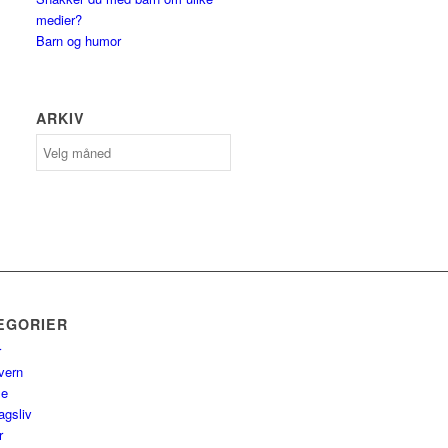
medier?
Barn og humor
ARKIV
Arkiv
EGORIER
r
vern
se
agsliv
r