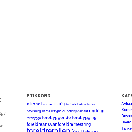
STIKKORD
KAT
D
barn
alkohol
Avise
ansvar
barnets behov
barns
Barne
endring
påvirkning
barns rettigheter
definisjonsmakt
ig i
Diver
forebyggende
forebygging
forebygge
Hverd
foreldreansvar
foreldremestring
ar
foreldrerollen
Tanke
frykt
følelser