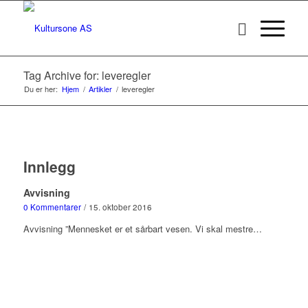
Tag Archive for: leveregler
Du er her:
Hjem
/
Artikler
/
leveregler
Innlegg
Avvisning
0 Kommentarer
/
15. oktober 2016
Avvisning ”Mennesket er et sårbart vesen. Vi skal mestre…