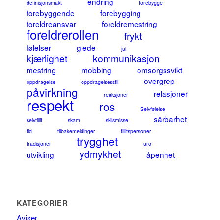
endring
definisjonsmakt
forebygge
forebyggende
forebygging
foreldreansvar
foreldremestring
foreldrerollen
frykt
følelser
glede
jul
kjærlighet
kommunikasjon
mestring
mobbing
omsorgssvikt
overgrep
oppdragelse
oppdragelsesstil
påvirkning
relasjoner
reaksjoner
respekt
ros
Selvfølelse
sårbarhet
selvtillit
skam
skilsmisse
tid
tilbakemeldinger
tillitspersoner
trygghet
tradisjoner
uro
ydmykhet
utvikling
åpenhet
KATEGORIER
Aviser