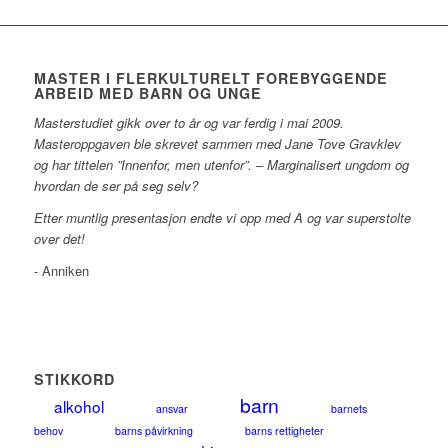
MASTER I FLERKULTURELT FOREBYGGENDE
ARBEID MED BARN OG UNGE
Masterstudiet gikk over to år og var ferdig i mai 2009.
Masteroppgaven ble skrevet sammen med Jane Tove Gravklev
og har tittelen ”Innenfor, men utenfor”. – Marginalisert ungdom og
hvordan de ser på seg selv?
Etter muntlig presentasjon endte vi opp med A og var superstolte
over det!
- Anniken
STIKKORD
barn
alkohol
ansvar
barnets
behov
barns påvirkning
barns rettigheter