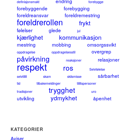
endring
definisjonsmakt
forebygge
forebyggende
forebygging
foreldreansvar
foreldremestring
foreldrerollen
frykt
følelser
glede
jul
kjærlighet
kommunikasjon
mestring
mobbing
omsorgssvikt
overgrep
oppdragelse
oppdragelsesstil
påvirkning
relasjoner
reaksjoner
respekt
ros
Selvfølelse
sårbarhet
selvtillit
skam
skilsmisse
tid
tilbakemeldinger
tillitspersoner
trygghet
tradisjoner
uro
ydmykhet
utvikling
åpenhet
KATEGORIER
Aviser