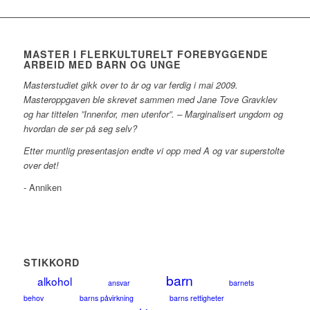
MASTER I FLERKULTURELT FOREBYGGENDE
ARBEID MED BARN OG UNGE
Masterstudiet gikk over to år og var ferdig i mai 2009.
Masteroppgaven ble skrevet sammen med Jane Tove Gravklev
og har tittelen ”Innenfor, men utenfor”. – Marginalisert ungdom og
hvordan de ser på seg selv?
Etter muntlig presentasjon endte vi opp med A og var superstolte
over det!
- Anniken
STIKKORD
barn
alkohol
ansvar
barnets
behov
barns påvirkning
barns rettigheter