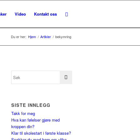
nker
Video
Kontakt oss
Du er her:
Hjem
/
Artikler
/
bekymring
SISTE INNLEGG
Takk for meg
Hva kan følelser gjøre med
kroppen din?
Klar til skolestart i første klasse?
Snakker du med barn om ulike