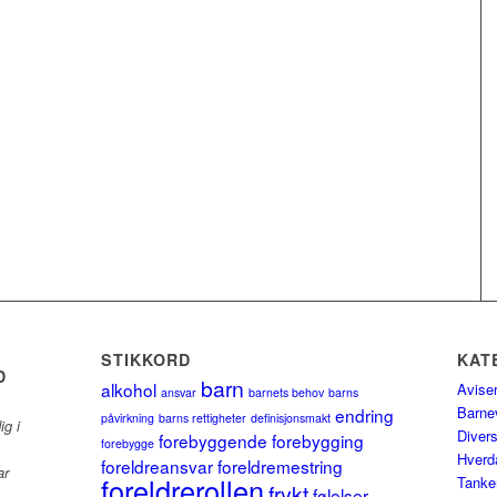
STIKKORD
KAT
D
barn
alkohol
Avise
ansvar
barnets behov
barns
Barne
endring
påvirkning
barns rettigheter
definisjonsmakt
ig i
Diver
forebyggende
forebygging
forebygge
Hverd
foreldreansvar
foreldremestring
ar
foreldrerollen
Tanke
frykt
følelser