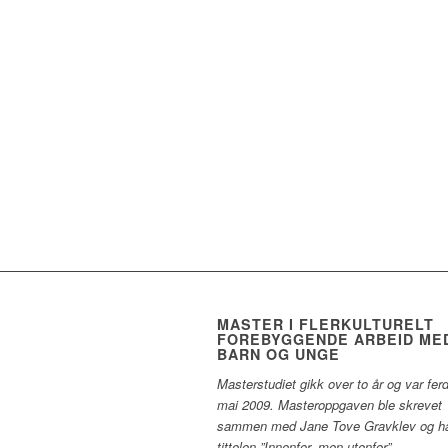
MASTER I FLERKULTURELT
FOREBYGGENDE ARBEID ME
BARN OG UNGE
Masterstudiet gikk over to år og var ferd
mai 2009. Masteroppgaven ble skrevet
sammen med Jane Tove Gravklev og h
tittelen ”Innenfor, men utenfor”. –