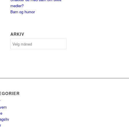
medier?
Barn og humor
ARKIV
Arkiv
EGORIER
r
vern
se
agsliv
r