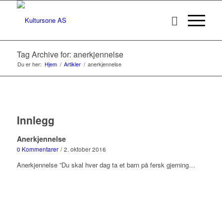
Tag Archive for: anerkjennelse
Du er her:
Hjem
/
Artikler
/
anerkjennelse
Innlegg
Anerkjennelse
0 Kommentarer
/
2. oktober 2016
Anerkjennelse ”Du skal hver dag ta et barn på fersk gjerning…