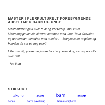
MASTER I FLERKULTURELT FOREBYGGENDE
ARBEID MED BARN OG UNGE
Masterstudiet gikk over to år og var ferdig i mai 2009.
Masteroppgaven ble skrevet sammen med Jane Tove Gravklev
og har tittelen ”Innenfor, men utenfor”. – Marginalisert ungdom og
hvordan de ser på seg selv?
Etter muntlig presentasjon endte vi opp med A og var superstolte
over det!
- Anniken
STIKKORD
barn
alkohol
ansvar
barnets
behov
barns påvirkning
barns rettigheter