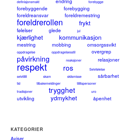
endring
definisjonsmakt
forebygge
forebyggende
forebygging
foreldreansvar
foreldremestring
foreldrerollen
frykt
følelser
glede
jul
kjærlighet
kommunikasjon
mestring
mobbing
omsorgssvikt
overgrep
oppdragelse
oppdragelsesstil
påvirkning
relasjoner
reaksjoner
respekt
ros
Selvfølelse
sårbarhet
selvtillit
skam
skilsmisse
tid
tilbakemeldinger
tillitspersoner
trygghet
tradisjoner
uro
ydmykhet
utvikling
åpenhet
KATEGORIER
Aviser