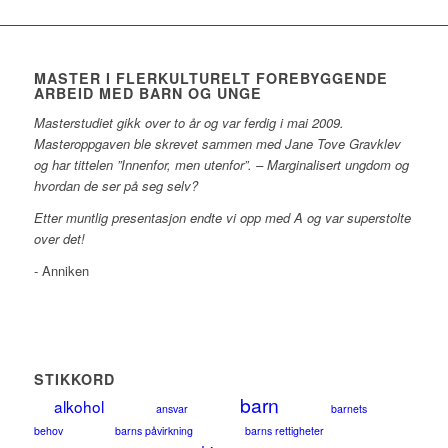
MASTER I FLERKULTURELT FOREBYGGENDE
ARBEID MED BARN OG UNGE
Masterstudiet gikk over to år og var ferdig i mai 2009.
Masteroppgaven ble skrevet sammen med Jane Tove Gravklev
og har tittelen ”Innenfor, men utenfor”. – Marginalisert ungdom og
hvordan de ser på seg selv?
Etter muntlig presentasjon endte vi opp med A og var superstolte
over det!
- Anniken
STIKKORD
barn
alkohol
ansvar
barnets
behov
barns påvirkning
barns rettigheter