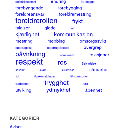
endring
definisjonsmakt
forebygge
forebyggende
forebygging
foreldreansvar
foreldremestring
foreldrerollen
frykt
følelser
glede
jul
kjærlighet
kommunikasjon
mestring
mobbing
omsorgssvikt
overgrep
oppdragelse
oppdragelsesstil
påvirkning
relasjoner
reaksjoner
respekt
ros
Selvfølelse
sårbarhet
selvtillit
skam
skilsmisse
tid
tilbakemeldinger
tillitspersoner
trygghet
tradisjoner
uro
ydmykhet
utvikling
åpenhet
KATEGORIER
Aviser