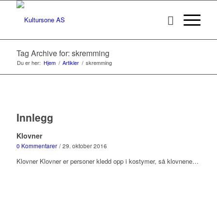
Tag Archive for: skremming
Du er her:
Hjem
/
Artikler
/
skremming
Innlegg
Klovner
0 Kommentarer
/
29. oktober 2016
Klovner Klovner er personer kledd opp i kostymer, så klovnene…