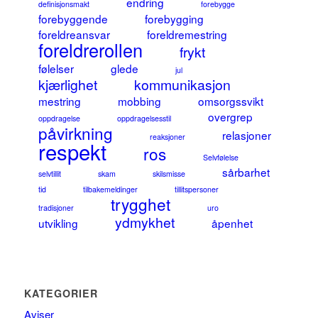
endring
definisjonsmakt
forebygge
forebyggende
forebygging
foreldreansvar
foreldremestring
foreldrerollen
frykt
følelser
glede
jul
kjærlighet
kommunikasjon
mestring
mobbing
omsorgssvikt
overgrep
oppdragelse
oppdragelsesstil
påvirkning
relasjoner
reaksjoner
respekt
ros
Selvfølelse
sårbarhet
selvtillit
skam
skilsmisse
tid
tilbakemeldinger
tillitspersoner
trygghet
tradisjoner
uro
ydmykhet
utvikling
åpenhet
KATEGORIER
Aviser