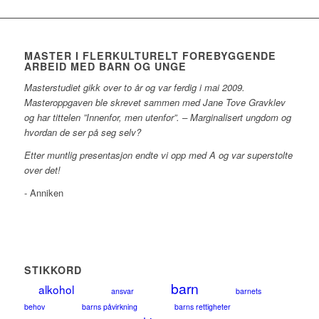
MASTER I FLERKULTURELT FOREBYGGENDE
ARBEID MED BARN OG UNGE
Masterstudiet gikk over to år og var ferdig i mai 2009.
Masteroppgaven ble skrevet sammen med Jane Tove Gravklev
og har tittelen ”Innenfor, men utenfor”. – Marginalisert ungdom og
hvordan de ser på seg selv?
Etter muntlig presentasjon endte vi opp med A og var superstolte
over det!
- Anniken
STIKKORD
barn
alkohol
ansvar
barnets
behov
barns påvirkning
barns rettigheter