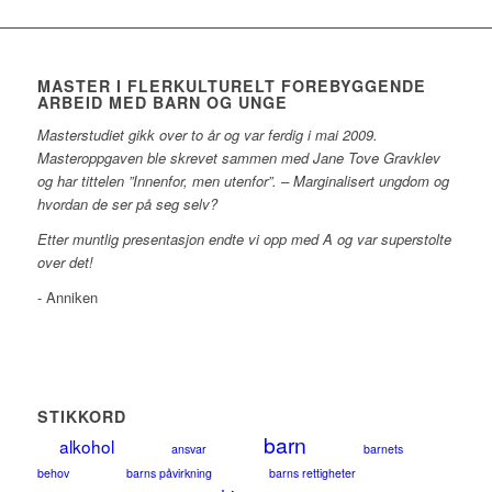
MASTER I FLERKULTURELT FOREBYGGENDE
ARBEID MED BARN OG UNGE
Masterstudiet gikk over to år og var ferdig i mai 2009.
Masteroppgaven ble skrevet sammen med Jane Tove Gravklev
og har tittelen ”Innenfor, men utenfor”. – Marginalisert ungdom og
hvordan de ser på seg selv?
Etter muntlig presentasjon endte vi opp med A og var superstolte
over det!
- Anniken
STIKKORD
barn
alkohol
ansvar
barnets
behov
barns påvirkning
barns rettigheter