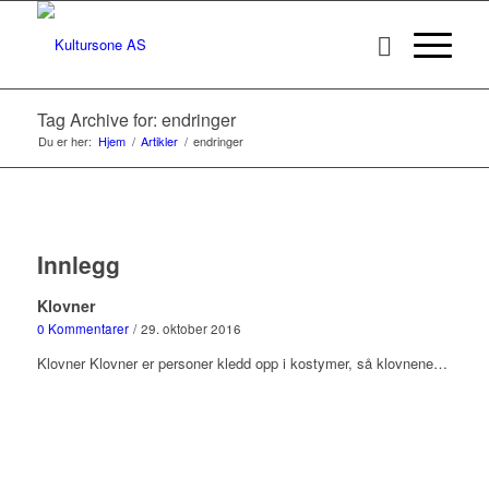
Tag Archive for: endringer
Du er her:
Hjem
/
Artikler
/
endringer
Innlegg
Klovner
0 Kommentarer
/
29. oktober 2016
Klovner Klovner er personer kledd opp i kostymer, så klovnene…