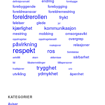
endring
definisjonsmakt
forebygge
forebyggende
forebygging
foreldreansvar
foreldremestring
foreldrerollen
frykt
følelser
glede
jul
kjærlighet
kommunikasjon
mestring
mobbing
omsorgssvikt
overgrep
oppdragelse
oppdragelsesstil
påvirkning
relasjoner
reaksjoner
respekt
ros
Selvfølelse
sårbarhet
selvtillit
skam
skilsmisse
tid
tilbakemeldinger
tillitspersoner
trygghet
tradisjoner
uro
ydmykhet
utvikling
åpenhet
KATEGORIER
Aviser