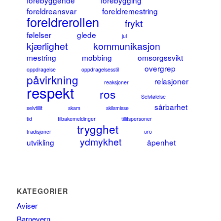
forebyggende
forebygging
foreldreansvar
foreldremestring
foreldrerollen
frykt
følelser
glede
jul
kjærlighet
kommunikasjon
mestring
mobbing
omsorgssvikt
overgrep
oppdragelse
oppdragelsesstil
påvirkning
relasjoner
reaksjoner
respekt
ros
Selvfølelse
sårbarhet
selvtillit
skam
skilsmisse
tid
tilbakemeldinger
tillitspersoner
trygghet
tradisjoner
uro
ydmykhet
utvikling
åpenhet
KATEGORIER
Aviser
Barnevern