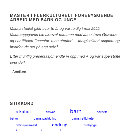
MASTER I FLERKULTURELT FOREBYGGENDE
ARBEID MED BARN OG UNGE
Masterstudiet gikk over to år og var ferdig i mai 2009.
Masteroppgaven ble skrevet sammen med Jane Tove Gravklev
og har tittelen ”Innenfor, men utenfor”. – Marginalisert ungdom og
hvordan de ser på seg selv?
Etter muntlig presentasjon endte vi opp med A og var superstolte
over det!
- Anniken
STIKKORD
barn
alkohol
ansvar
barnets
behov
barns påvirkning
barns rettigheter
endring
definisjonsmakt
forebygge