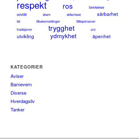
respekt
ros
Selvfølelse
sårbarhet
selvtillit
skam
skilsmisse
tid
tilbakemeldinger
tillitspersoner
trygghet
tradisjoner
uro
ydmykhet
utvikling
åpenhet
KATEGORIER
Aviser
Barnevern
Diverse
Hverdagsliv
Tanker