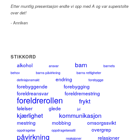
Etter muntlig presentasjon endte vi opp med A og var superstolte
over det!
- Anniken
STIKKORD
barn
alkohol
ansvar
barnets
behov
barns påvirkning
barns rettigheter
endring
definisjonsmakt
forebygge
forebyggende
forebygging
foreldreansvar
foreldremestring
foreldrerollen
frykt
følelser
glede
jul
kjærlighet
kommunikasjon
mestring
mobbing
omsorgssvikt
overgrep
oppdragelse
oppdragelsesstil
påvirkning
relasjoner
reaksjoner